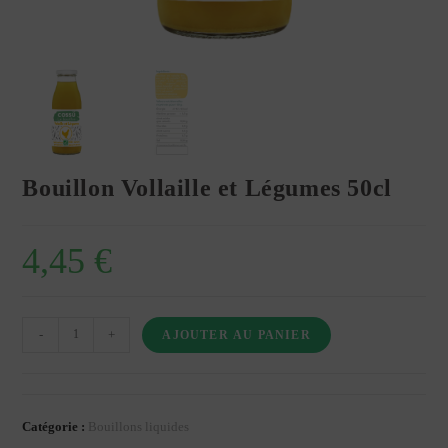
Bouillon Vollaille et Légumes 50cl
4,45
€
quantité
-
+
AJOUTER AU PANIER
de
Bouillon
Vollaille
Catégorie :
Bouillons liquides
et